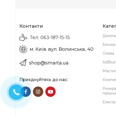
Контакти
Катег
Дизель
Тел: 063-187-15-15
Бензи
м. Київ. вул. Волинська, 40
Олива
AdBlue
shop@smarta.ua
Мастил
Приєднуйтесь до нас:
Компле
Резерв
пально
Електр