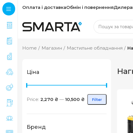
Оплата і доставка
Обмін і повернення
Дилера
Home
Магазин
Мастильне обладнання
На
Наг
Ціна
Price:
2,270 ₴
—
10,500 ₴
Filter
Min price
Max price
Бренд