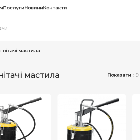
м
Послуги
Новини
Контакти
гнітачі мастила
нітачі мастила
Показати
9