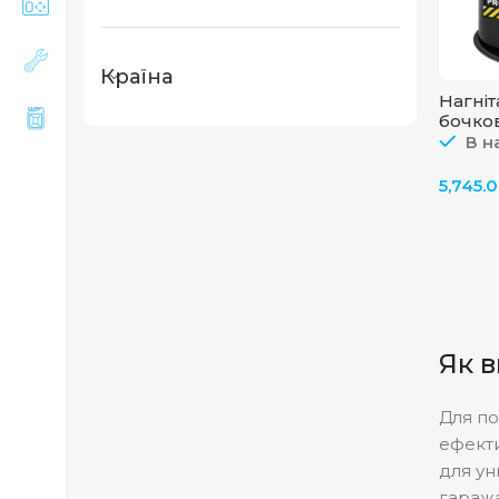
Країна
Нагніт
бочко
44285
В н
5,745.
Як 
Для по
ефекти
для ун
гаража