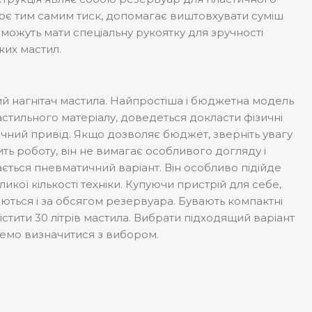
рює тим самим тиск, допомагає виштовхувати суміш
 можуть мати спеціальну рукоятку для зручності
ких мастил.
ний нагнітач мастила. Найпростіша і бюджетна модель
стильного матеріалу, доведеться докласти фізичні
чний привід. Якщо дозволяє бюджет, зверніть увагу
ить роботу, він не вимагає особливого догляду і
ться пневматичний варіант. Він особливо підійде
ої кількості техніки. Купуючи пристрій для себе,
няються і за обсягом резервуара. Бувають компактні
містити 30 літрів мастила. Вибрати підходящий варіант
емо визначитися з вибором.