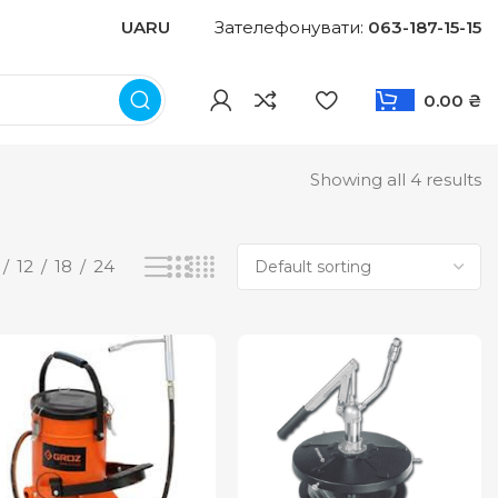
UA
RU
Зателефонувати:
063-187-15-15
0.00
₴
Showing all 4 results
12
18
24