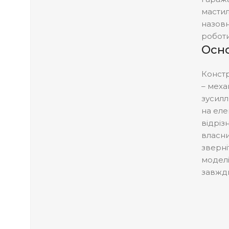
мастил
назовн
роботи
Осно
Констр
– меха
зусилл
на еле
відріз
власни
зверні
моделі
завжди