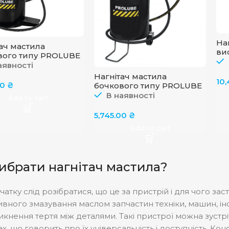
На
ач мастила
ви
вого типу PROLUBE
на
аявності
FO
Нагнітач мастила
10
00
₴
бочкового типу PROLUBE
44295
В наявності
Add to cart
5,745.00
₴
Add to cart
вибрати нагнітач мастила?
чатку слід розібратися, що це за пристрій і для чого зас
вного змазування маслом запчастин техніки, машин, ін
икнення тертя між деталями. Такі пристрої можна зустрі
х, що говорить про їх універсальність і доступність. К