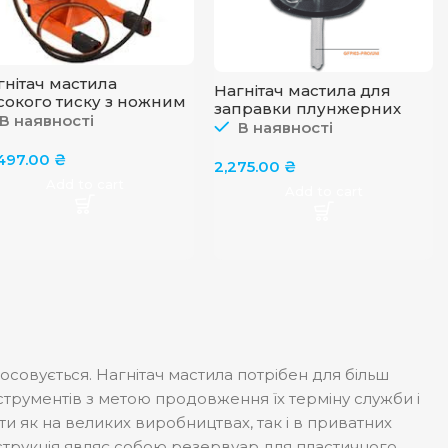
гнітач мастила
Нагнітач мастила для
сокого тиску з ножним
заправки плунжерних
качуванням GROZ
В наявності
шприців
В наявності
P/10A
(солідолонагнітач) GROZ
,497.00
₴
GFP/03-PRO/UNI
2,275.00
₴
Add to cart
Add to cart
тосовується. Нагнітач мастила потрібен для більш
струментів з метою продовження їх терміну служби і
ти як на великих виробництвах, так і в приватних
онструкція являє собою резервуар для пластичного