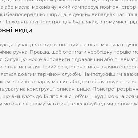
а або масла; механізму, який компресує повітря і ство
і; і безпосередньо шприца. У деяких випадках нагнітачі
. Підходять такі пристрої для будь-яких, в тому числі рід
вні види
укція буває двох видів: ножний нагнітач мастила і руч
нічна ручна. Правда, щоб отримати необхідну порцію ма
я. Ситуацію може виправити гідравлічний або пневмати
ктричні нагнітачі. Такий солідолонагнітач значно спрост
няється довгим терміном служби. Найпотужнішим вважає
кам великого парку машин або для обслуговування велик
ть увагу на конструкції, описані вище. Пристрої розріз
, що вміщують до 15 літрів, а є і об'ємні, куди можна роз
 можна в нашому магазині. Телефонуйте, і ми допомож