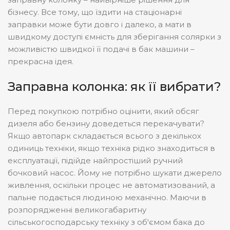
хв
ПОХИБКА ЛІЧИЛЬНИКА
бізнесу. Все тому, що їздити на стаціонарні
заправки може бути довго і далеко, а мати в
Електронний
ТИП ЛІЧИЛЬНИКА
швидкому доступі ємність для зберігання солярки з
Мета
ВИКОНАННЯ АЗС
можливістю швидкої її подачі в бак машини –
шафа
п'єд
до
ПОХИБКА ЛІЧИЛЬНИКА
прекрасна ідея.
0,5%
Заправна колонка: як її вибрати?
Україна
КРАЇНА
Перед покупкою потрібно оцінити, який обсяг
Металева
дизеля або бензину доведеться перекачувати?
ВИКОНАННЯ АЗС
шафа
Якщо автопарк складається всього з декількох
одиниць техніки, якщо техніка рідко знаходиться в
експлуатації, підійде найпростіший ручний
бочковий насос. Йому не потрібно шукати джерело
живлення, оскільки процес не автоматизований, а
пальне подається людиною механічно. Маючи в
розпорядженні великогабаритну
сільськогосподарську техніку з об'ємом бака до