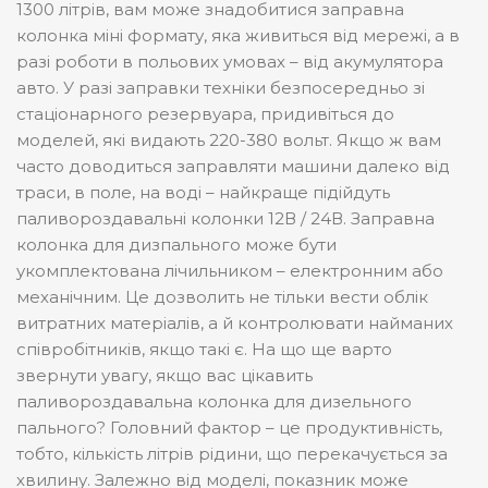
1300 літрів, вам може знадобитися заправна
колонка міні формату, яка живиться від мережі, а в
разі роботи в польових умовах – від акумулятора
авто. У разі заправки техніки безпосередньо зі
стаціонарного резервуара, придивіться до
моделей, які видають 220-380 вольт. Якщо ж вам
часто доводиться заправляти машини далеко від
траси, в поле, на воді – найкраще підійдуть
паливороздавальні колонки 12В / 24В. Заправна
колонка для дизпального може бути
укомплектована лічильником – електронним або
механічним. Це дозволить не тільки вести облік
витратних матеріалів, а й контролювати найманих
співробітників, якщо такі є. На що ще варто
звернути увагу, якщо вас цікавить
паливороздавальна колонка для дизельного
пального? Головний фактор – це продуктивність,
тобто, кількість літрів рідини, що перекачується за
хвилину. Залежно від моделі, показник може