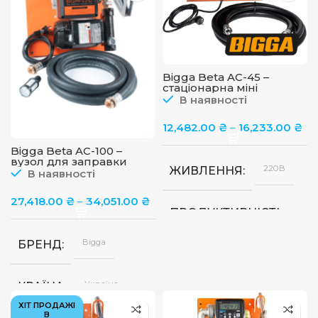
л/хв
л/х
Механічний
Мех
ТИП ЛІЧИЛЬНИКА
ТИП ЛІЧИЛЬНИКА
Bigga Beta AC-45 –
стаціонарна міні
до
ПОХИБКА ЛІЧИЛЬНИКА
ПОХИБКА ЛІЧИЛЬНИКА
колонка для заправки
1%
В наявності
техніки паливом. 220 В.
45 л/хв
12,482.00
₴
–
16,233.00
₴
Мета
ВИКОНАННЯ АЗС
шаф
Bigga Beta AC-100 –
вузол для заправки
220В
ЖИВЛЕННЯ
дизпаливом з
В наявності
лічильником, 220В, 100
л/хв
27,418.00
₴
–
34,051.00
₴
45
ПРОДУКТИВНІСТЬ
л/х
Bigga
БРЕНД
Bigga
БРЕНД
Україна
КРАЇНА
Україна
КРАЇНА
ХІТ ПРОДАЖІ
В