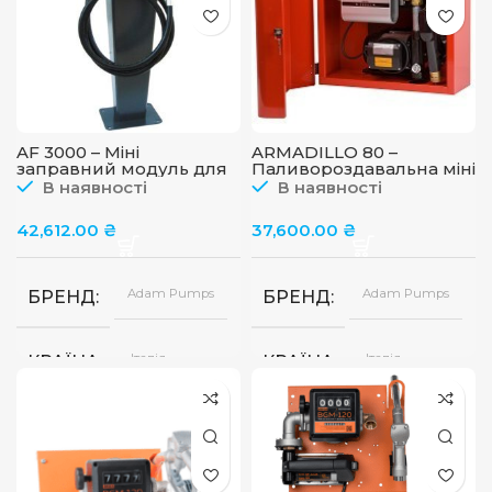
AF 3000 – Міні
ARMADILLO 80 –
заправний модуль для
Паливороздавальна міні
дп на п’єдесталі, 80 л/хв
заправка для
В наявності
В наявності
дизельного палива в
металевому ящику,
42,612.00
₴
37,600.00
₴
220В, 80 л/хв
Adam Pumps
Adam Pumps
БРЕНД
БРЕНД
Італія
Італія
КРАЇНА
КРАЇНА
220В
220В
ЖИВЛЕННЯ
ЖИВЛЕННЯ
80
80
ПРОДУКТИВНІСТЬ
ПРОДУКТИВНІСТЬ