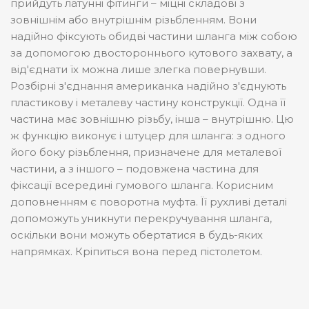
прийдуть латунні фітинги – міцні складові з
зовнішнім або внутрішнім різьбленням. Вони
надійно фіксують обидві частини шланга між собою
за допомогою двостороннього кутового захвату, а
від'єднати їх можна лише злегка повернувши.
Розбірні з'єднання американка надійно з'єднують
пластикову і металеву частину конструкції. Одна її
частина має зовнішню різьбу, інша – внутрішню. Цю
ж функцію виконує і штуцер для шланга: з одного
його боку різьблення, призначене для металевої
частини, а з іншого – подовжена частина для
фіксації всередині гумового шланга. Корисним
доповненням є поворотна муфта. Її рухливі деталі
допоможуть уникнути перекручування шланга,
оскільки вони можуть обертатися в будь-яких
напрямках. Кріпиться вона перед пістолетом.