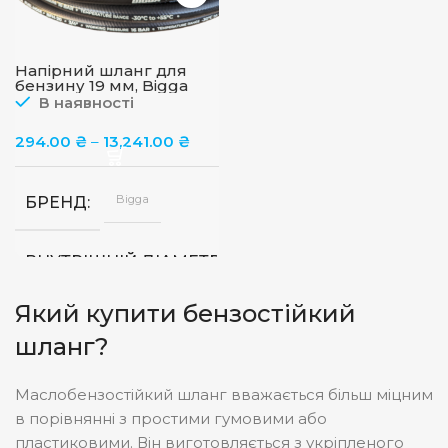
Напірний шланг для
бензину 19 мм, Bigga
BFH-20
В наявності
294.00
₴
–
13,241.00
₴
Bigga
БРЕНД
19
ВНУТРІШНІЙ ДІАМЕТР РУКАВА
мм
Який купити бензостійкий
1,
ДОВЖИНА ШЛАНГУ, М
шланг?
50
Маслобензостійкий шланг вважається більш міцним
в порівнянні з простими гумовими або
пластиковими. Він виготовляється з укріпленого