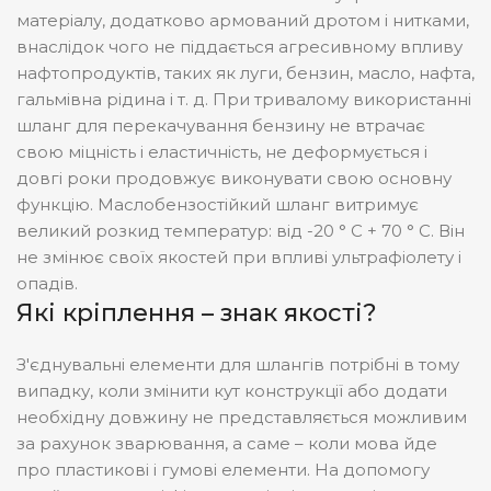
матеріалу, додатково армований дротом і нитками,
внаслідок чого не піддається агресивному впливу
нафтопродуктів, таких як луги, бензин, масло, нафта,
гальмівна рідина і т. д. При тривалому використанні
шланг для перекачування бензину не втрачає
свою міцність і еластичність, не деформується і
довгі роки продовжує виконувати свою основну
функцію. Маслобензостійкий шланг витримує
великий розкид температур: від -20 ° С + 70 ° С. Він
не змінює своїх якостей при впливі ультрафіолету і
опадів.
Які кріплення – знак якості?
З'єднувальні елементи для шлангів потрібні в тому
випадку, коли змінити кут конструкції або додати
необхідну довжину не представляється можливим
за рахунок зварювання, а саме – коли мова йде
про пластикові і гумові елементи. На допомогу