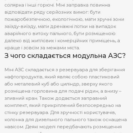
ПОХИБКА ЛІЧИЛЬНИКА
солярка і інші горючі. Міні заправка повинна
Механічний,
ТИП ПІСТОЛЕТА
Автоматичний
відповідати ряду серйозних вимог: бути
пожаробезпечною, екологічною, мати зручні зони
Мета
ВИКОНАННЯ АЗС
Металева
ВИКОНАННЯ АЗС
заїзду-виїзду, мати дренажні лотки на випадок
плас
пластина
аварійного витоку пального, бути розміщеною
далеко від житлових і комерційних приміщень, а
Мех
ТИП ЛІЧИЛЬНИКА
Електронний
ТИП ЛІЧИЛЬНИКА
краще і зовсім за межами міста.
З чого складається модульна АЗС?
до
ПОХИБКА ЛІЧИЛЬНИКА
0,5%
Міні АЗС складається з резервуара для зберігання
нафтопродуктів, який являє собою пластиковий
або металевий куб або циліндр, зверху якого
розміщена горловина для подачі рідин, а внизу –
зливний кран. Також додається заправний
комплект, який прикріплений безпосередньо на
стінку резервуара. Для зручності користувачів,
колонка для дизельного пального також оснащена
навісом. Деякі моделі передбачають розміщення