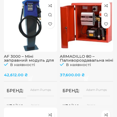
AF 3000 – Міні
ARMADILLO 80 –
заправний модуль для
Паливороздавальна міні
дп на п’єдесталі, 80 л/хв
заправка для
В наявності
В наявності
дизельного палива в
металевому ящику,
42,612.00
₴
37,600.00
₴
220В, 80 л/хв
Adam Pumps
Adam Pumps
БРЕНД
БРЕНД
Італія
Італія
КРАЇНА
КРАЇНА