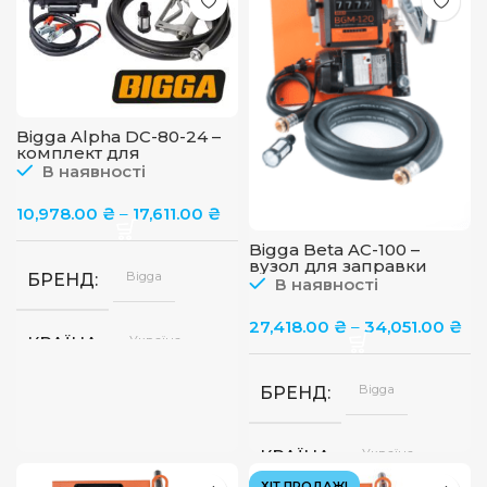
80
ПРОДУКТИВНІСТЬ
45
ПРОДУКТИВНІСТЬ
л/
л/
хв
хв,
65
л/
хв
ДОВЖИНА ШЛАНГУ, М
Bigga Alpha DC-80-24 –
комплект для
4,
ДОВЖИНА ШЛАНГУ, М
перекачування
В наявності
5,
дизельного палива 24В
6,
80л/хв
8,
10,978.00
₴
–
17,611.00
₴
10,
12,
Bigga Beta AC-100 –
Механі
ТИП ПІСТОЛЕТА
15
вузол для заправки
Автом
Bigga
БРЕНД
дизпаливом з
В наявності
лічильником, 220В, 100
л/хв
Механічний,
ТИП ПІСТОЛЕТА
27,418.00
₴
–
34,051.00
₴
Автоматичний
Україна
КРАЇНА
Bigga
БРЕНД
24В
ЖИВЛЕННЯ
Україна
КРАЇНА
80
ПРОДУКТИВНІСТЬ
л/
ХІТ ПРОДАЖІ