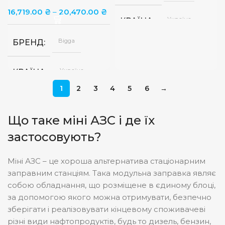
Металева
ВИКОНАННЯ АЗС
16,719.00
₴
–
20,470.00
₴
ПОХИБКА ЛІЧИЛЬНИКА
пластина
Україна
КРАЇНА
Механічний
ТИП ЛІЧИЛЬНИКА
Bigga
БРЕНД
Bigga
БРЕНД
до
ПОХИБКА ЛІЧИЛЬНИКА
Україна
КРАЇНА
1%
ДОВЖИНА ШЛАНГУ, М
1
2
3
4
5
6
→
12/24B, 12В, 24В
ЖИВЛЕННЯ
Що таке міні АЗС і де їх
45 л/
ПРОДУКТИВНІСТЬ
застосовують?
Механі
ТИП ПІСТОЛЕТА
хв
Автом
Міні АЗС – це хороша альтернатива стаціонарним
4,
ДОВЖИНА ШЛАНГУ, М
24В
ЖИВЛЕННЯ
5,
заправним станціям. Така модульна заправка являє
6,
собою обладнання, що розміщене в єдиному блоці,
8,
10,
за допомогою якого можна отримувати, безпечно
63
ПРОДУКТИВНІСТЬ
12,
л/х
зберігати і реалізовувати кінцевому споживачеві
15
різні види нафтопродуктів, будь то дизель, бензин,