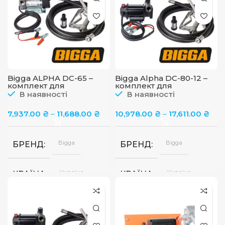
Bigga
БРЕНД
хв
12В
Україна
ЖИВЛЕННЯ
КРАЇНА
ДОВЖИНА ШЛАНГУ, М
Bigga ALPHA DC-65 –
Bigga Alpha DC-80-12 –
комплект для
комплект для
перекачування
перекачування
В наявності
В наявності
дизельного
дизельного палива 12В
пального,12/24В, 45/65 л/
80л/хв
7,937.00
₴
–
11,688.00
₴
10,978.00
₴
–
17,611.00
₴
хв
Механі
ТИП ПІСТОЛЕТА
Автом
Bigga
Bigga
БРЕНД
БРЕНД
Україна
Україна
КРАЇНА
КРАЇНА
12/24B, 12В,
12В
ЖИВЛЕННЯ
ЖИВЛЕННЯ
24В