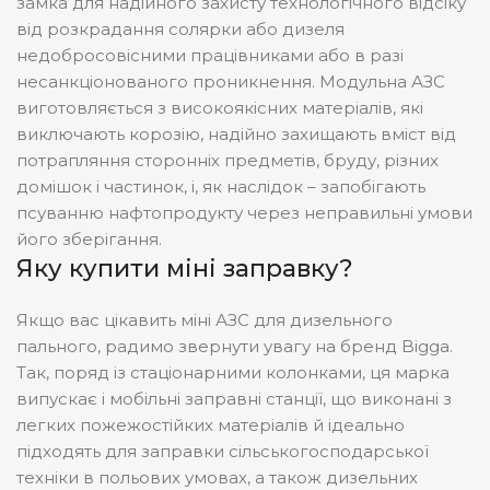
замка для надійного захисту технологічного відсіку
від розкрадання солярки або дизеля
недобросовісними працівниками або в разі
несанкціонованого проникнення. Модульна АЗС
виготовляється з високоякісних матеріалів, які
виключають корозію, надійно захищають вміст від
потрапляння сторонніх предметів, бруду, різних
домішок і частинок, і, як наслідок – запобігають
псуванню нафтопродукту через неправильні умови
його зберігання.
Яку купити міні заправку?
Якщо вас цікавить міні АЗС для дизельного
пального, радимо звернути увагу на бренд Bigga.
Так, поряд із стаціонарними колонками, ця марка
випускає і мобільні заправні станції, що виконані з
легких пожежостійких матеріалів й ідеально
підходять для заправки сільськогосподарської
техніки в польових умовах, а також дизельних