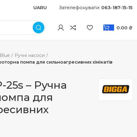
UA
RU
Зателефонувати:
063-187-15-15
0.00
₴
Blue
Ручні насоси
 роторна помпа для сильноагресивних хімікатів
-25s – Ручна
помпа для
ресивних