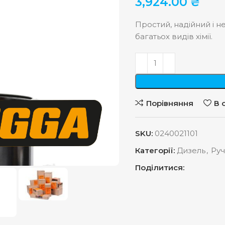
3,924.00
₴
Простий, надійний і 
багатьох видів хімії.
Порівняння
В 
SKU:
0240021101
Категорії:
Дизель
,
Руч
Поділитися: