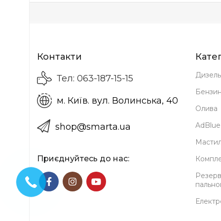
Контакти
Катег
Дизель
Тел: 063-187-15-15
Бензи
м. Київ. вул. Волинська, 40
Олива
AdBlue
shop@smarta.ua
Мастил
Приєднуйтесь до нас:
Компле
Резерв
пально
Електр