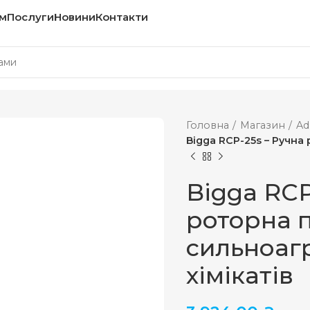
м
Послуги
Новини
Контакти
Головна
Магазин
Ad
Bigga RCP-25s – Ручна
Bigga RCP
роторна 
сильноаг
хімікатів