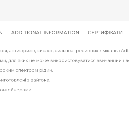
N
ADDITIONAL INFORMATION
СЕРТИФІКАТИ
ві, антифризів, кислот, сильноагресивних хімікатів і Adb
ми, для яких не може використовуватися звичайний нас
ироким спектром рідин.
виготовлені з вайтона.
-контейнерами.