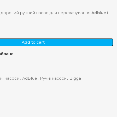
недорогий ручний насос для перекачування
Adblue
і
Add to cart
обране
ні насоси
,
AdBlue
,
Ручні насоси
,
Bigga