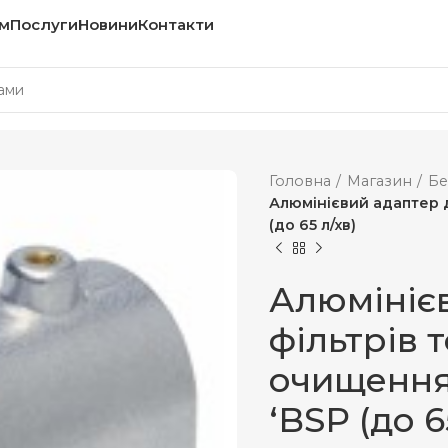
м
Послуги
Новини
Контакти
Головна
Магазин
Бе
Алюмінієвий адаптер д
(до 65 л/хв)
Алюмініє
фільтрів 
очищення 2
‘BSP (до 6