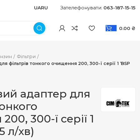
UA
RU
Зателефонувати:
063-187-15-15
0.00
₴
нзин
Фільтри
ля фільтрів тонкого очищення 200, 300-ї серії 1 ‘BSP
вий адаптер для
тонкого
00, 300-ї серії 1
5 л/хв)