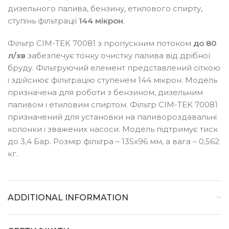
дизельного палива, бензину, етилового спирту,
ступінь фільтрації
144 мікрон
.
Фільтр CIM-TEK 70081 з пропускним потоком
до 80
л
/
хв
забезпечує тонку очистку палива від дрібної
бруду. Фільтруючий елемент представлений сіткою
і здійснює фільтрацію ступенем 144 мікрон. Модель
призначена для роботи з бензином, дизельним
паливом і етиловим спиртом. Фільтр CIM-TEK 70081
призначений для установки на паливороздавальні
колонки і зважених насоси. Модель підтримує тиск
до 3,4 Бар. Розмір фільтра – 135х96 мм, а вага – 0,562
кг.
ADDITIONAL INFORMATION