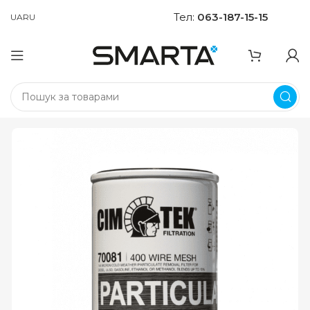
Тел:
063-187-15-15
UA
RU