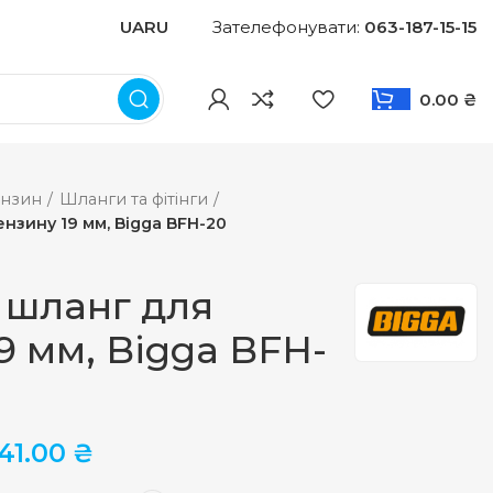
UA
RU
Зателефонувати:
063-187-15-15
0.00
₴
нзин
Шланги та фітінги
нзину 19 мм, Bigga BFH-20
 шланг для
9 мм, Bigga BFH-
241.00
₴