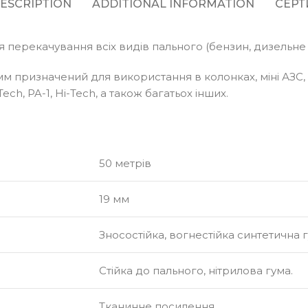
ESCRIPTION
ADDITIONAL INFORMATION
СЕРТ
 перекачування всіх видів пального (бензин, дизельне п
м призначений для використання в колонках, міні АЗС, 
ch, PA-1, Hi-Tech, а також багатьох інших.
50 метрів
19 мм
Зносостійка, вогнестійка синтетична 
Стійка до пального, нітрилова гума.
Тканинне посилення