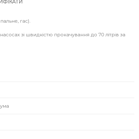
ИФІКАТИ
альне, гас).
насосах зі швидкістю прокачування до 70 літрів за
гума