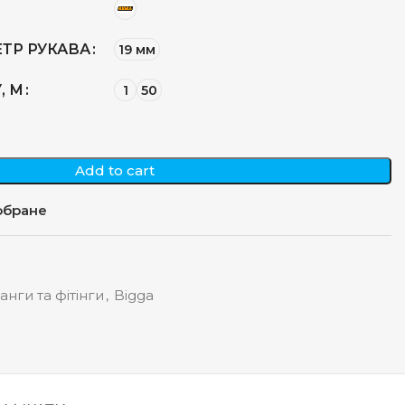
ТР РУКАВА
19 мм
, М
1
50
Add to cart
обране
нги та фітінги
,
Bigga