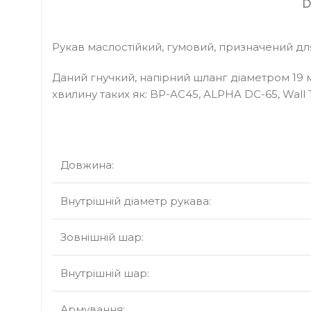
D
Рукав маслостійкий, гумовий, призначений для
Даний гнучкий, напірний шланг діаметром 19 м
хвилину таких як: BP-AC45, ALPHA DC-65, Wall Te
Довжина:
Внутрішній діаметр рукава:
Зовнішній шар:
Внутрішній шар:
Армування: