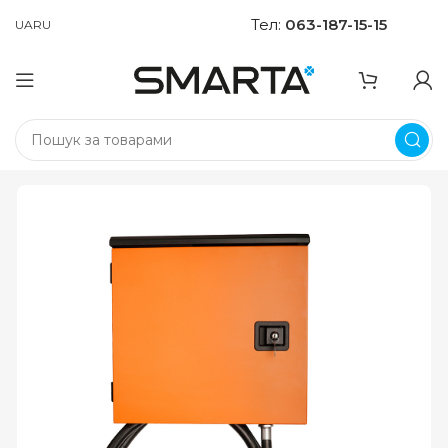
Тел:
063-187-15-15
UA
RU