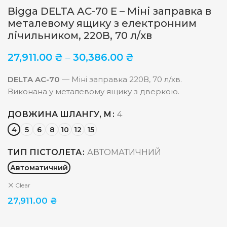
Bigga DELTA AC-70 E – Міні заправка в
металевому ящику з електронним
лічильником, 220В, 70 л/хв
27,911.00
₴
–
30,386.00
₴
DELTA AC-70
— Міні заправка 220В, 70 л/хв.
Виконана у металевому ящику з дверкою.
ДОВЖИНА ШЛАНГУ, М
4
4
5
6
8
10
12
15
ТИП ПІСТОЛЕТА
АВТОМАТИЧНИЙ
Автоматичний
Clear
27,911.00
₴