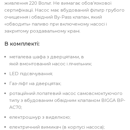
живлення 220 Вольт. Не вимагає обов’язкової
сертифікації. Насос має вбудований фільтр грубого
очищення і обвідний By-Pass клапан, який
«обводить» паливо при включеному насосі і
закритому роздавальному крані.
В комплекті:
металева шафа з дверцятами, в
якій вмонтований насос і лічильник;
LED підсвічування;
Газ-ліфт на дверцятах;
ротаційний лопатевий насос самовсмоктуючого
типу з вбудованим обвідним клапаном BIGGA BP-
AC70;
електрошнур з виделкою;
електричний вимикач (в корпусі насоса);