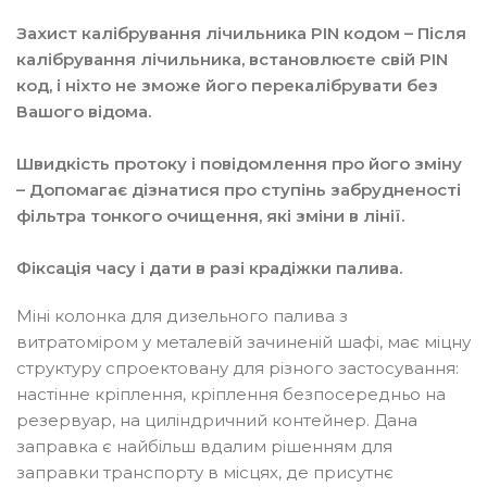
Захист калібрування лічильника PIN кодом – Після
калібрування лічильника, встановлюєте свій PIN
код, і ніхто не зможе його перекалібрувати без
Вашого відома.
Швидкість протоку і повідомлення про його зміну
– Допомагає дізнатися про ступінь забрудненості
фільтра тонкого очищення, які зміни в лінії.
Фіксація часу і дати в разі крадіжки палива.
Міні колонка для дизельного палива з
витратоміром у металевій зачиненій шафі, має міцну
структуру спроектовану для різного застосування:
настінне кріплення, кріплення безпосередньо на
резервуар, на циліндричний контейнер. Дана
заправка є найбільш вдалим рішенням для
заправки транспорту в місцях, де присутнє