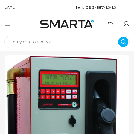
Тел:
063-187-15-15
UA
RU