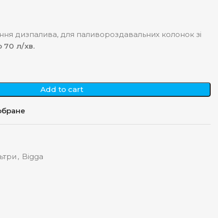
ння дизпалива, для паливороздавальних колонок зі
 70 л/хв.
Add to cart
обране
ьтри
,
Bigga