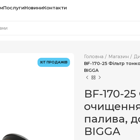
м
Послуги
Новини
Контакти
Головна
Магазин
Ди
ХІТ ПРОДАЖІВ
BF-170-25 Фільтр тонк
BIGGA
BF-170-25
очищення
палива, до
BIGGA