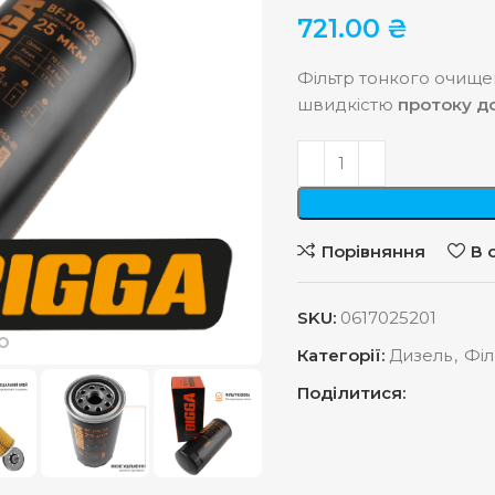
721.00
₴
Фільтр тонкого очище
швидкістю
протоку до
Порівняння
В 
SKU:
0617025201
Категорії:
Дизель
,
Філ
Поділитися: