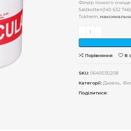
Фільтр тонкого очище
Salzkotten(140 632 746
Tokheim,
максимальний
Порівняння
В 
SKU:
0640030208
Категорії:
Дизель
,
Філ
Поділитися: