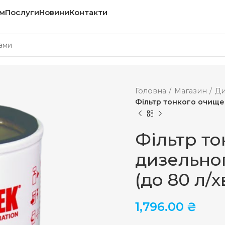
м
Послуги
Новини
Контакти
Головна
Магазин
Ди
Фільтр тонкого очищен
Фільтр т
дизельног
(до 80 л/
1,796.00
₴