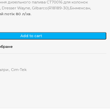
ння дизельного палива СТ70016 для колонок
), Dresser Wayne, Gilbarco(R18189-30),Бінмексан,
 потік 80 л/хв.
Add to cart
обране
ьтри
,
Cim-Tek