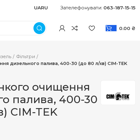
UA
RU
Зателефонувати:
063-187-15-15
0.00
₴
зель
Фільтри
ня дизельного палива, 400-30 (до 80 л/хв) CIM-TEK
онкого очищення
о палива, 400-30
хв) CIM-TEK