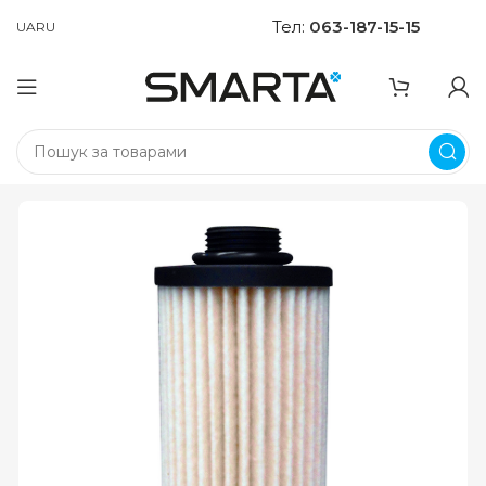
Тел:
063-187-15-15
UA
RU