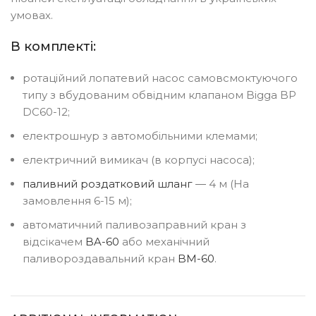
умовах.
В комплекті:
ротаційний лопатевий насос самовсмоктуючого
типу з вбудованим обвідним клапаном Bigga BP
DC60-12;
електрошнур з автомобільними клемами;
електричний вимикач (в корпусі насоса);
паливний роздатковий шланг
― 4 м (На
замовлення 6-15 м);
автоматичний паливозаправний кран з
відсікачем
BA-60
або механічний
паливороздавальний кран
BM-60
.