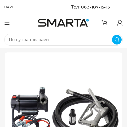
Тел:
063-187-15-15
UA
RU