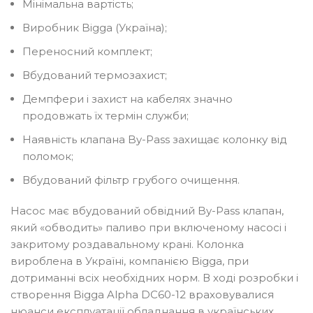
Мінімальна вартість;
Виробник Bigga (Україна);
Переносний комплект;
Вбудований термозахист;
Демпфери і захист на кабелях значно
продовжать їх термін служби;
Наявність клапана By-Pass захищає колонку від
поломок;
Вбудований фільтр грубого очищення.
Насос має вбудований обвідний By-Pass клапан,
який «обводить» паливо при включеному насосі і
закритому роздавальному крані. Колонка
вироблена в Україні, компанією Bigga, при
дотриманні всіх необхідних норм. В ході розробки і
створення Bigga Alpha DC60-12 враховувалися
нюанси експлуатації обладнання в українських