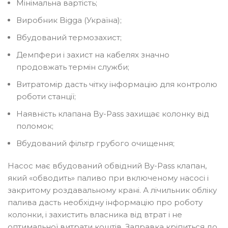
Мінімальна вартість;
Виробник Bigga (Україна);
Вбудований термозахист;
Демпфери і захист на кабелях значно
продовжать термін служби;
Витратомір дасть чітку інформацію для контролю
роботи станції;
Наявність клапана By-Pass захищає колонку від
поломок;
Вбудований фільтр грубого очищення;
Насос має вбудований обвідний By-Pass клапан,
який «обводить» паливо при включеному насосі і
закритому роздавальному крані. А лічильник обліку
палива дасть необхідну інформацію про роботу
колонки, і захистить власника від втрат і не
оптимальної витрати коштів. Заправка кріпиться до