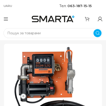
Тел:
063-187-15-15
UA
RU