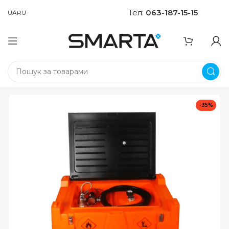
Тел:
063-187-15-15
UA
RU
-35%