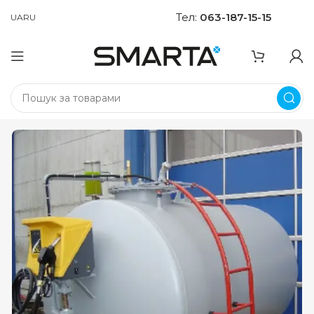
Тел:
063-187-15-15
UA
RU