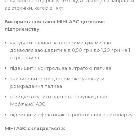
сільськогосподарську техніку, а також для заправки
авіатехніки, катерів і яхт.
Використання такої МІНІ-АЗС дозволяє
підприємству:
купувати паливо за оптовими цінами, що
дозволяє заощадити від 0,50 грн до 1,20 грн на 1
літрі палива
підвищити контроль за витратою палива
знизити витрати і допоможе уникнути
розкрадання палива
швидко окупити вартість покупки даної
Мобільної АЗС
підвищити ефективність роботи свого автопарку
МІНІ АЗС складається з: