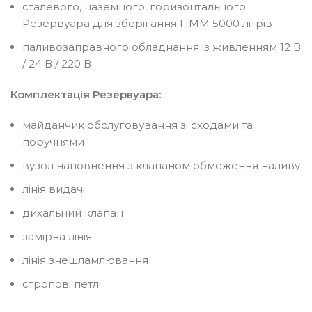
сталевого, наземного, горизонтального
Резервуара для зберігання ПММ 5000 літрів
паливозаправного обладнання із живленням 12 В
/ 24 В / 220 В
Комплектація Резервуара:
майданчик обслуговування зі сходами та
поручнями
вузол наповнення з клапаном обмеження наливу
лінія видачі
дихальний клапан
замірна лінія
лінія знешламлювання
стропові петлі