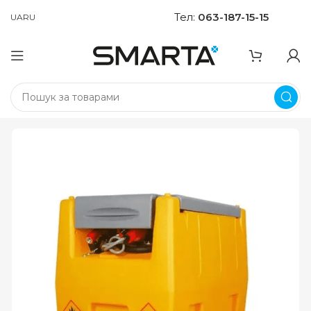
Тел:
063-187-15-15
UA
RU