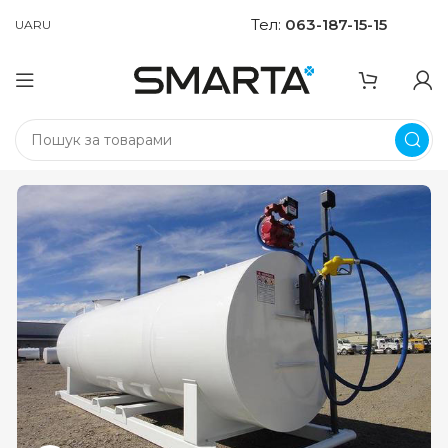
Тел:
063-187-15-15
UA
RU