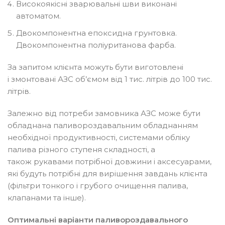
Високоякісні зварювальні шви виконані
автоматом.
Двокомпонентна епоксидна грунтовка.
Двокомпонентна поліуританова фарба.
За запитом клієнта можуть бути виготовлені
і змонтовані АЗС об’ємом від 1 тис. літрів до 100 тис.
літрів.
Залежно від потреби замовника АЗС може бути
обладнана паливороздавальним обладнанням
необхідної продуктивності, системами обліку
палива різного ступеня складності, а
також рукавами потрібної довжини і аксесуарами,
які будуть потрібні для вирішення завдань клієнта
(фільтри тонкого і грубого очищення палива,
клапанами та інше).
Оптимальні варіанти паливороздавального