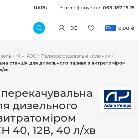
UA
RU
Зателефонувати:
063-187-15-15
0.00
₴
зель
Міні АЗС
Паливороздавальні колонки
ьна станція для дизельного палива з витратоміром
л/хв
 перекачувальна
ля дизельного
 витратоміром
 40, 12В, 40 л/хв