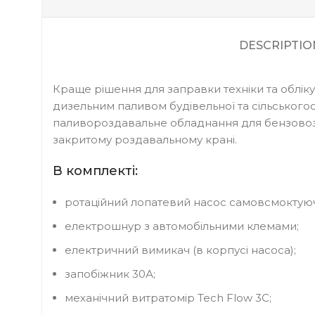
DESCRIPTIO
Краще рішення для заправки техніки та обліку
дизельним паливом будівельної та сільськогос
паливороздавальне обладнання для бензовозів
закритому роздавальному крані.
В комплекті:
ротаційний лопатевий насос самовсмоктуюч
електрошнур з автомобільними клемами;
електричний вимикач (в корпусі насоса);
запобіжник 30А;
механічний витратомір Tech Flow 3C;