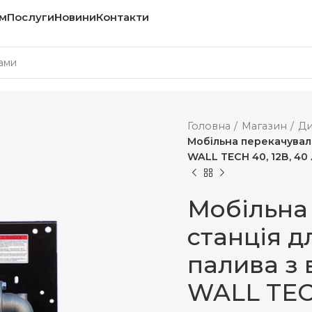
м
Послуги
Новини
Контакти
Головна
Магазин
Ди
Мобільна перекачувал
WALL TECH 40, 12В, 40 
Мобільна
станція д
палива з
WALL TECH