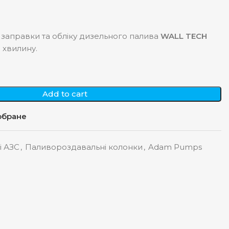
 заправки та обліку дизельного палива
WALL TECH
 в хвилину.
Add to cart
обране
і АЗС
,
Паливороздавальні колонки
,
Adam Pumps