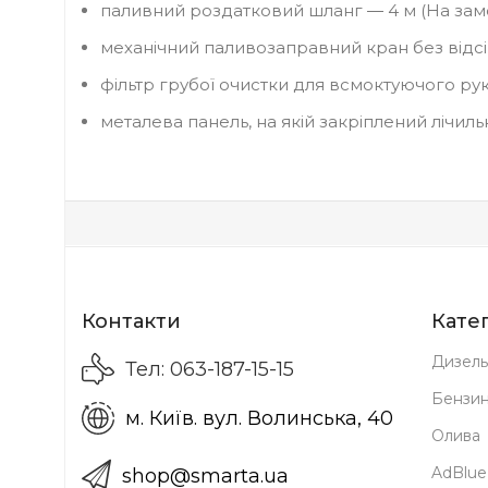
паливний роздатковий шланг ― 4 м (На замо
механічний паливозаправний кран без відсі
фільтр грубої очистки для всмоктуючого рука
металева панель, на якій закріплений лічильн
Контакти
Катег
Дизель
Тел: 063-187-15-15
Бензи
м. Київ. вул. Волинська, 40
Олива
AdBlue
shop@smarta.ua