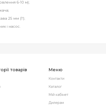
влення 6-10 м);
кача;
ва 25 мм (1′);
ик і насос.
орії товарів
Меню
Контакти
н
Каталог
Мій кабінет
Дилерам