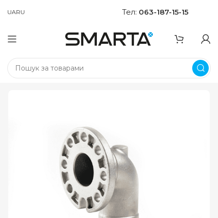
Тел:
063-187-15-15
UA
RU