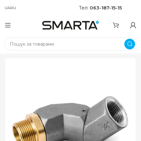
Тел:
063-187-15-15
UA
RU