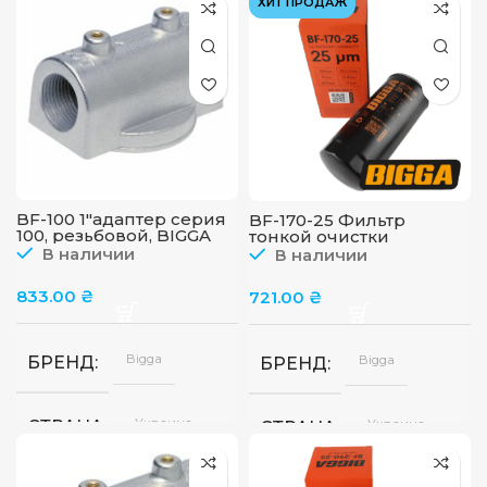
ХИТ ПРОДАЖ
мин
ПРОИЗВОДИТЕЛЬНОС
220В
ПИТАНИЕ
BF-100 1″адаптер серия
BF-170-25 Фильтр
100, резьбовой, BIGGA
тонкой очистки
дизельного топлива, до
В наличии
В наличии
70 л/мин, 25 мкм, BIGGA
833.00
₴
721.00
₴
Bigga
Bigga
БРЕНД
БРЕНД
Украина
Украина
СТРАНА
СТРАНА
65