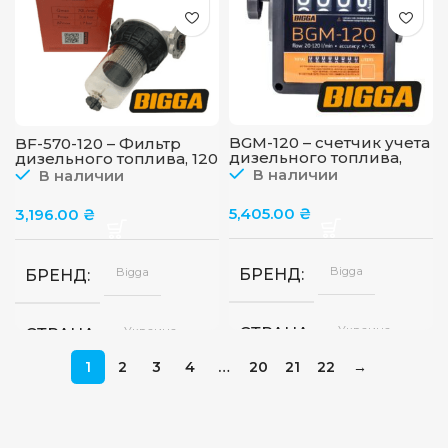
мин
ПРОПУСКНАЯ СПОСОБ
BGM-120 – счетчик учета
BF-570-120 – Фильтр
дизельного топлива,
дизельного топлива, 120
при продуктивности 20-
микрон, до 100 л/мин,
В наличии
В наличии
120 л/мин
Bigga
5,405.00
₴
3,196.00
₴
Bigga
БРЕНД
Bigga
БРЕНД
Украина
СТРАНА
Украина
СТРАНА
1
2
3
4
…
20
21
22
→
ПРОПУСКНАЯ СПОСОБ
120
СТЕПЕНЬ ФИЛЬТРАЦИИ
микрон