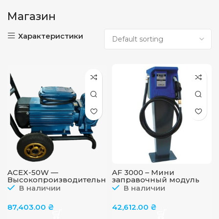
Магазин
Характеристики
ACEX-50W —
AF 3000 – Мини
Высокопроизводительн
заправочный модуль
ый насос на тележке
для дт на пьедестале, 80
В наличии
В наличии
для бензина, керосина,
л/мин
дп, 220 Вольт, 400 л/мин
87,403.00
₴
42,612.00
₴