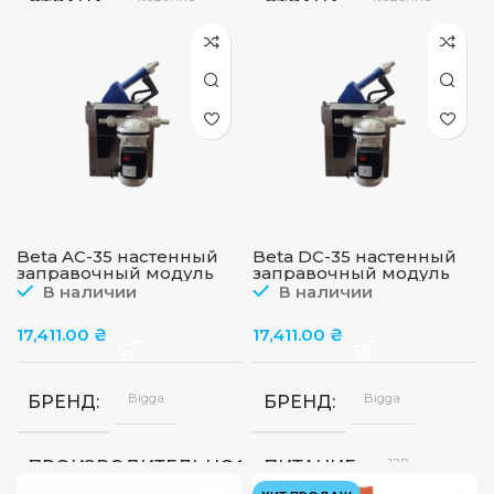
Испания
Испания
СТРАНА
СТРАНА
220/380В
220/380В
ПИТАНИЕ
ПИТАНИЕ
300
ПРОИЗВОДИТЕЛЬНОСТЬ
ПРОИЗВОДИТЕЛЬНОС
л/
мин
Beta AC-35 настенный
Beta DC-35 настенный
заправочный модуль
заправочный модуль
для AdBlue, 230В, 35л/
для AdBlue, 12В, 35л/
В наличии
В наличии
мин, ТМ BIGGA
мин, ТМ BIGGA
17,411.00
₴
17,411.00
₴
Bigga
Bigga
БРЕНД
БРЕНД
35
12В
ПРОИЗВОДИТЕЛЬНОСТЬ
ПИТАНИЕ
л/