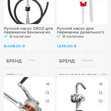
Ручной насос GROZ для
Ручной насос для
перекачки бензина из
перекачки дизельного
бочки.Производительн
топлива TMG-080
В наличии
В наличии
ость 36 л/мин
8,408.00
₴
1,636.00
₴
Groz
Gespasa
БРЕНД
БРЕНД
Индия
СТРАНА
ПРОИЗВОДИТЕЛЬНОС
36
ПРОИЗВОДИТЕЛЬНОСТЬ
л/
Испания
СТРАНА
мин