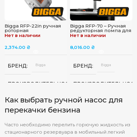
Bigga RFP-22in ручная
Bigga RFP-70 – Ручная
роторная
редукторная помпа для
магистральная помпа
топлива, 50-70 л/мин
Нет в наличии
Нет в наличии
для перекачки бензина
2,374.00
₴
8,016.00
₴
Bigga
Bigga
БРЕНД
БРЕНД
18-
ПРОИЗВОДИТЕЛЬНОСТЬ
ПРОИЗВОДИТЕЛЬНОС
22
л/
мин
Как выбрать ручной насос для
перекачки бензина
Украина
Украина
СТРАНА
СТРАНА
Часто необходимо перелить горючую жидкость из
стационарного резервуара в мобильный легкий