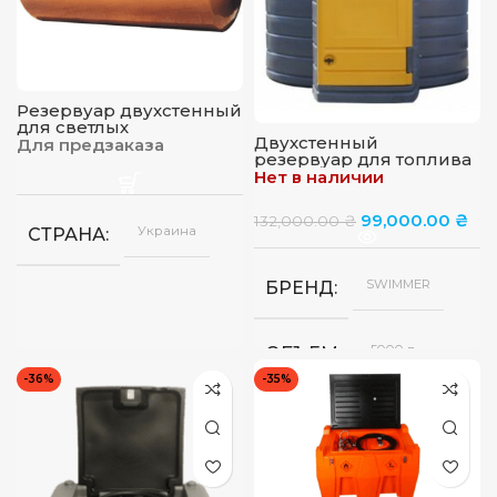
4
ДЛИНА ШЛАНГА, М
Резервуар двухстенный
для светлых
Двухстенный
нефтепродуктов
Для предзаказа
резервуар для топлива
SWIMER 5000 литров
Нет в наличии
99,000.00
₴
132,000.00
₴
Украина
СТРАНА
SWIMMER
БРЕНД
5000 л
ОБЪЕМ
-36%
-35%
Польша
СТРАНА
Полиетелен
МАТЕРИАЛ