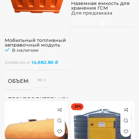
Наземная емкость для
хранения ГСМ
(одностенная)
Для предзаказа
Мобильный топливный
заправочный модуль
для ДТ на 180 л, 12в, 45 л/
В наличии
мин
14,682.85
₴
22,589.00
₴
180 л
ОБЪЕМ
40
ПРОИЗВОДИТЕЛЬНОСТЬ
л/
-25%
мин
Автоматический
ТИП ПИСТОЛЕТА