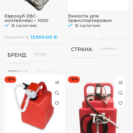
Еврокуб (IBC-
Емкости для
контейнер) – 1000
транспортировки
литров, Schutz, новый
В наличии
В наличии
13,500.00
₴
15,400.00
₴
Украина
СТРАНА
Schutz
БРЕНД
Германия
СТРАНА
-25%
-35%
1000 л
ОБЪЕМ