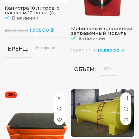
Канистра 10 литров, с
насосом 12 вольт (4
батарейки АА)
В наличии
Мобильный топливный
1,905.00
₴
2,540.00
₴
заправочный модуль
для ДТ на 120 л, 12 в, 45
В наличии
л/мин
Без бренда
БРЕНД
10,952.20
₴
16,850.00
₴
120-l
ОБЪЕМ
ПРОИЗВОДИТЕЛЬНОС
-35%
Авто
ТИП ПИСТОЛЕТА
4
ДЛИНА ШЛАНГА, М