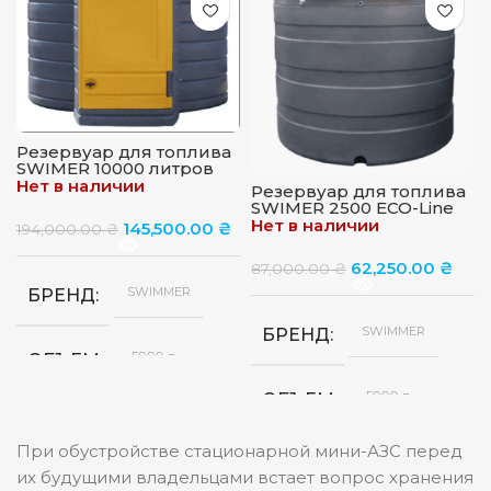
4
ДЛИНА ШЛАНГА, М
Резервуар для топлива
SWIMER 10000 литров
Нет в наличии
Резервуар для топлива
SWIMER 2500 ECO-Line
ELDPS
Нет в наличии
145,500.00
₴
194,000.00
₴
62,250.00
₴
87,000.00
₴
SWIMMER
БРЕНД
SWIMMER
БРЕНД
5000 л
ОБЪЕМ
5000 л
ОБЪЕМ
Польша
СТРАНА
При обустройстве стационарной мини-АЗС перед
Польша
СТРАНА
их будущими владельцами встает вопрос хранения
Полиетелен
МАТЕРИАЛ