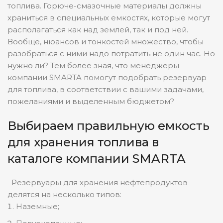
топлива. Горюче-смазочные материалы должны
Полиетелен
МАТЕРИАЛ
храниться в специальных емкостях, которые могут
Да
ЗАЩИТА ОТ ПЕРЕЛИВА
располагаться как над землей, так и под ней.
Вообще, нюансов и тонкостей множество, чтобы
ЗАЩИТА ОТ ПЕРЕЛИВА
разобраться с ними надо потратить не один час. Но
Да
ДЕРЖАТЕЛЬ ПИСТОЛЕТА
нужно ли? Тем более зная, что менеджеры
ДЕРЖАТЕЛЬ ПИСТОЛЕТ
компании SMARTA помогут подобрать резервуар
для топлива, в соответствии с вашими задачами,
пожеланиями и выделенным бюджетом?
Выбираем правильную емкость
для хранения топлива в
каталоге компании SMARTA
Резервуары для хранения нефтепродуктов
делятся на несколько типов:
Наземные;