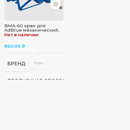
BMA-60 кран для
AdBlue механический,
60 л/хв, Bigga
Нет в наличии
820.00
₴
Bigga
БРЕНД
45
ПРОПУСКНАЯ СПОСОБНОСТЬ
л/
мин