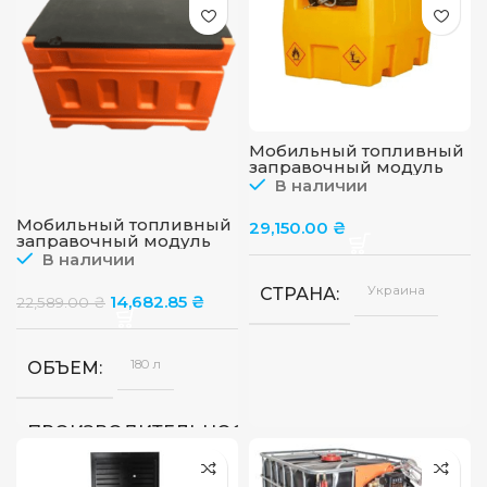
Мобильный топливный
заправочный модуль
для ДТ на 240 л, 12 или
В наличии
24 в, 55 л/мин
Мобильный топливный
29,150.00
₴
заправочный модуль
для ДТ на 180 л, 12в, 45 л/
В наличии
мин
Украина
СТРАНА
14,682.85
₴
22,589.00
₴
180 л
ОБЪЕМ
40
ПРОИЗВОДИТЕЛЬНОСТЬ
л/
мин