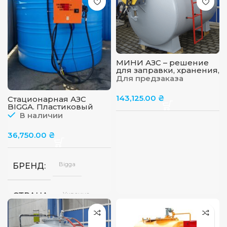
МИНИ АЗС – решение
для заправки, хранения,
учета дизельного
Для предзаказа
топлива, бензина 10000
л
143,125.00
₴
Стационарная АЗС
BIGGA. Пластиковый
резервуар
В наличии
36,750.00
₴
Bigga
БРЕНД
Украина
СТРАНА