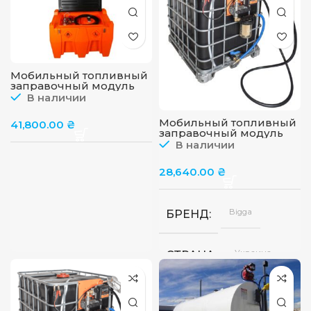
Автоматический
ТИП ПИСТОЛЕТА
4
ДЛИНА ШЛАНГА, М
Мобильный топливный
заправочный модуль
для ДТ на 480 л, 12 или
В наличии
24 в, 55 л/мин
Мобильный топливный
41,800.00
₴
заправочный модуль
для ДТ на базе
В наличии
Еврокуба, 1000 л, 12 В
28,640.00
₴
Bigga
БРЕНД
Украина
СТРАНА