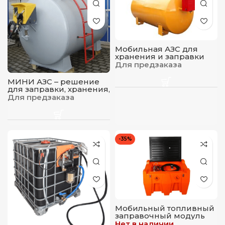
Мобильная АЗС для
хранения и заправки
дизельного топлива,
Для предзаказа
бензина, объем 10000 л
МИНИ АЗС – решение
для заправки, хранения,
учета дизельного
Для предзаказа
топлива, бензина 5000 л
-35%
Мобильный топливный
заправочный модуль
для ДТ на 400 л, 12 в, 55
Нет в наличии