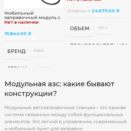
л/мин
24,679.00
₴
37,968.00
₴
Мобильный
заправочный модуль с
насосом для
Нет в наличии
дизельного топлива,
400 л
ОБЪЕМ
640 л, 12 В
19,844.00
₴
ПРОИЗВОДИТЕЛЬНОС
Bigga
БРЕНД
Украина
СТРАНА
Меха
ТИП ПИСТОЛЕТА
Модульная азс: какие бывают
4
ДЛИНА ШЛАНГА, М
конструкции?
Модульные автозаправочные станции – это единая
система связанных между собой функциональных
элементов. Это легкий в управлении, современный
и мобильный пункт для заправки