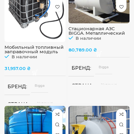
Стационарная АЗС
BIGGA. Металлический
резервуар
В наличии
Мобильный топливный
80,789.00
₴
заправочный модуль
для ДТ, 1000 л, 220 В
В наличии
Bigga
БРЕНД
31,957.00
₴
Украина
СТРАНА
Bigga
БРЕНД
Украина
СТРАНА