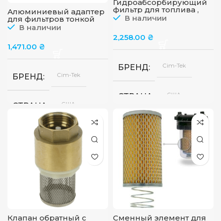
Гидроабсорбирующий
фильтр для топлива ,
Алюминиевый адаптер
300 HS-II-10
В наличии
для фильтров тонкой
(гидроабсорбирующий,
очистки 200, 300-й
В наличии
до 50 л/мин), CIM-TEK
серии 1′ BSP (до 65 л/
2,258.00
₴
мин) CIM-TEK
1,471.00
₴
Cim-Tek
БРЕНД
Cim-Tek
БРЕНД
США
СТРАНА
США
СТРАНА
СТЕПЕНЬ ФИЛЬТРАЦИ
65
ПРОПУСКНАЯ СПОСОБНОСТЬ
л/
мин
ПРОПУСКНАЯ СПОСОБ
Клапан обратный с
Сменный элемент для