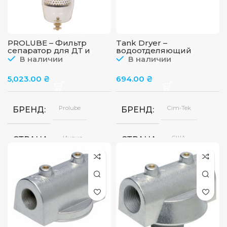
PROLUBE – Фильтр
Tank Dryer –
сепаратор для ДТ и
водоотделяющий
бензина, 10 микрон
элемент для емкостей с
В наличии
В наличии
ГСМ (Cim-Tek)
5,023.00
₴
694.00
₴
Prolube
Cim-Tek
БРЕНД
БРЕНД
Индия
США
СТРАНА
СТРАНА
10
СТЕПЕНЬ ФИЛЬТРАЦИИ
микрон
100
ПРОПУСКНАЯ СПОСОБНОСТЬ
л/
мин