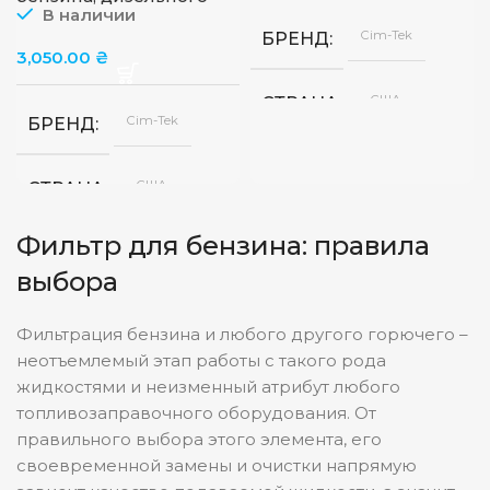
топлива, 400-144 (до 80
В наличии
л/мин) CIM-TEK
Cim-Tek
БРЕНД
3,050.00
₴
США
СТРАНА
Cim-Tek
БРЕНД
СТЕПЕНЬ ФИЛЬТРАЦИ
США
СТРАНА
ПРОПУСКНАЯ СПОСОБ
Фильтр для бензина: правила
144
СТЕПЕНЬ ФИЛЬТРАЦИИ
микрон
выбора
80
ПРОПУСКНАЯ СПОСОБНОСТЬ
Фильтрация бензина и любого другого горючего –
л/
мин
неотъемлемый этап работы с такого рода
жидкостями и неизменный атрибут любого
топливозаправочного оборудования. От
правильного выбора этого элемента, его
своевременной замены и очистки напрямую