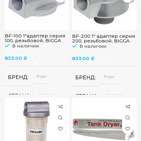
BF-100 1″адаптер серия
BF-200 1″ адаптер серия
100, резьбовой, BIGGA
200, резьбовой, BIGGA
В наличии
В наличии
833.00
₴
833.00
₴
Bigga
Bigga
БРЕНД
БРЕНД
Украина
Украина
СТРАНА
СТРАНА
65
ПРОПУСКНАЯ СПОСОБНОСТЬ
ПРОПУСКНАЯ СПОСОБ
л/
мин