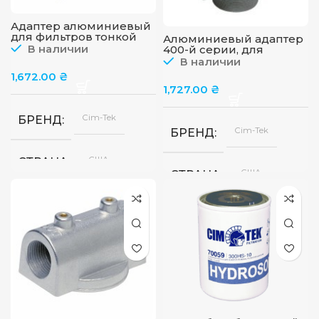
Адаптер алюминиевый
для фильтров тонкой
Алюминиевый адаптер
очистки 200 серии, 3/4”
В наличии
400-й серии, для
BSP, CIM-TEK
фильтров тонкой
В наличии
очистки, СТ50034, Cim-
1,672.00
₴
Tek
1,727.00
₴
Cim-Tek
БРЕНД
Cim-Tek
БРЕНД
США
СТРАНА
США
СТРАНА
45
ПРОПУСКНАЯ СПОСОБНОСТЬ
л/
ПРОПУСКНАЯ СПОСОБ
мин