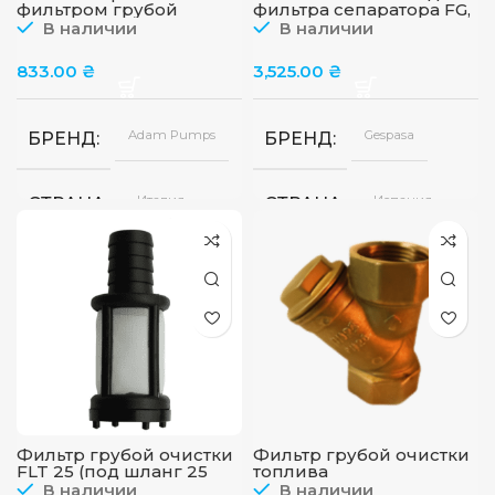
фильтром грубой
фильтра сепаратора FG,
очистки, 1” BSP, Adam
5 микрон (Gespasa)
В наличии
В наличии
Pumps
833.00
₴
3,525.00
₴
Adam Pumps
Gespasa
БРЕНД
БРЕНД
Италия
Испания
СТРАНА
СТРАНА
СТЕПЕНЬ ФИЛЬТРАЦИ
ПРОПУСКНАЯ СПОСОБ
Фильтр грубой очистки
Фильтр грубой очистки
FLT 25 (под шланг 25
топлива
мм) Adam Pumps
В наличии
В наличии