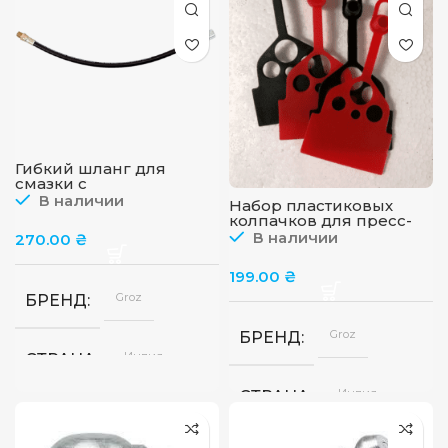
Гибкий шланг для
смазки с
профессиональной 4-х
В наличии
Набор пластиковых
лепестковой муфтой
колпачков для пресс-
«Standard», GROZ
масленок GROZ
В наличии
270.00
₴
CAP/GFT/RD/ST-50
(Красные)
199.00
₴
Groz
БРЕНД
Groz
БРЕНД
Индия
СТРАНА
Индия
СТРАНА