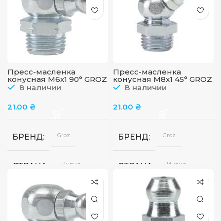
Пресс-масленка
Пресс-масленка
конусная M6x1 90° GROZ
конусная M8x1 45° GROZ
GFT/6/1/90
GFT/8/1/45
В наличии
В наличии
21.00
₴
21.00
₴
Groz
Groz
БРЕНД
БРЕНД
Индия
Индия
СТРАНА
СТРАНА