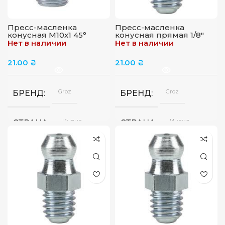
Пресс-масленка
Пресс-масленка
конусная M10x1 45°
конусная прямая 1/8″
GROZ GFT/10/1/45
GFT/R/1-8/28
Нет в наличии
Нет в наличии
21.00
₴
21.00
₴
Groz
Groz
БРЕНД
БРЕНД
Индия
Индия
СТРАНА
СТРАНА