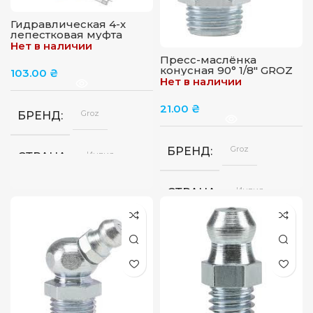
Гидравлическая 4-х
лепестковая муфта
GROZ HC/11/4/M
Нет в наличии
Пресс-маслёнка
конусная 90° 1/8″ GROZ
103.00
₴
GFT/R/1-8/28/90
Нет в наличии
21.00
₴
Groz
БРЕНД
Groz
БРЕНД
Индия
СТРАНА
Индия
СТРАНА