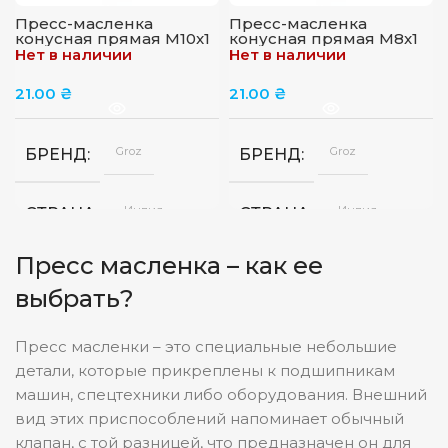
Пресс-масленка
Пресс-масленка
конусная прямая M10x1
конусная прямая M8x1
GROZ GFT/10/1
GROZ GFT/8/1
Нет в наличии
Нет в наличии
21.00
₴
21.00
₴
Groz
Groz
БРЕНД
БРЕНД
Индия
Индия
СТРАНА
СТРАНА
Пресс масленка – как ее
выбрать?
Пресс масленки – это специальные небольшие
детали, которые прикреплены к подшипникам
машин, спецтехники либо оборудования. Внешний
вид этих приспособлений напоминает обычный
клапан, с той разницей, что предназначен он для