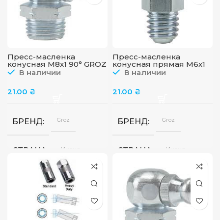
Пресс-масленка
Пресс-масленка
конусная M8x1 90° GROZ
конусная прямая M6x1
GFT/8/1/90
GROZ GFT/6/1
В наличии
В наличии
21.00
₴
21.00
₴
Groz
Groz
БРЕНД
БРЕНД
Индия
Индия
СТРАНА
СТРАНА