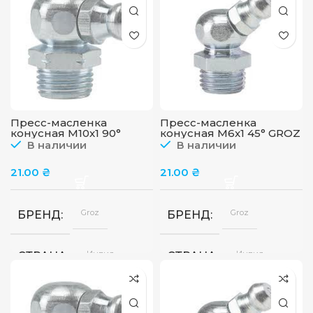
Пресс-масленка
Пресс-масленка
конусная M10x1 90°
конусная M6x1 45° GROZ
GROZ GFT/10/1/90
GFT/6/1/45
В наличии
В наличии
21.00
₴
21.00
₴
Groz
Groz
БРЕНД
БРЕНД
Индия
Индия
СТРАНА
СТРАНА