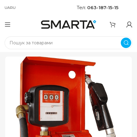
Тел:
063-187-15-15
UA
RU