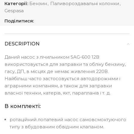
Категорії:
Бензин
,
Паливороздавальні колонки
,
Gespasa
Поділитися:
DESCRIPTION
Даний насос з лічильником SAG-600 12В
використовується для заправки та обліку бензину,
гасу, ДП, в місцях де немає живлення 220В.
Найбільш часто застосовується автодорожніми і
аграрними компаніям, а також для заправки
власної техніки, катерів, яхт, парапланів і т. д.
В комплекті:
ротаційний лопатевий насос самовсмоктуючого
типу з вбудованим обвідним клапаном.