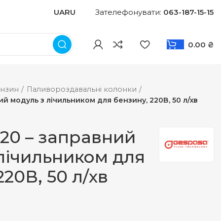
UA
RU
Зателефонувати:
063-187-15-15
0.00
₴
нзин
Паливороздавальні колонки
ий модуль з лічильником для бензину, 220В, 50 л/хв
220 – заправний
лічильником для
220В, 50 л/хв