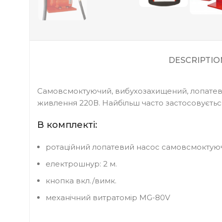
DESCRIPTIO
Самовсмоктуючий, вибухозахищений, лопатевий 
живлення 220В. Найбільш часто застосовується 
В комплекті:
ротаційний лопатевий насос самовсмоктуюч
електрошнур: 2 м.
кнопка вкл./вимк.
механічний витратомір MG-80V