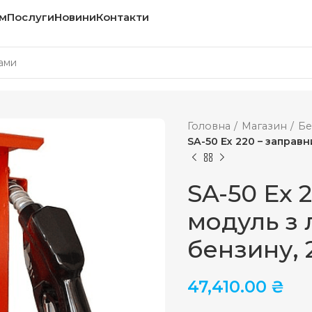
м
Послуги
Новини
Контакти
Головна
Магазин
Бе
SA-50 Ex 220 – заправн
SA-50 Ex 
модуль з 
бензину, 
47,410.00
₴