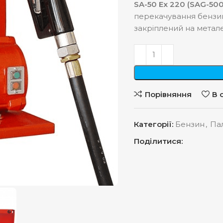
SA-50 Ex 220 (SAG-500
перекачування бензину
закріплений на метале
Порівняння
В 
Категорії:
Бензин
,
Па
Поділитися: