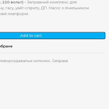
, 220 вольт)
– Заправний комплекс для
, гасу, уайт-спіриту, ДП. Насос з лічильником
вій платформі.
Add to cart
обране
ливороздавальні колонки
,
Gespasa