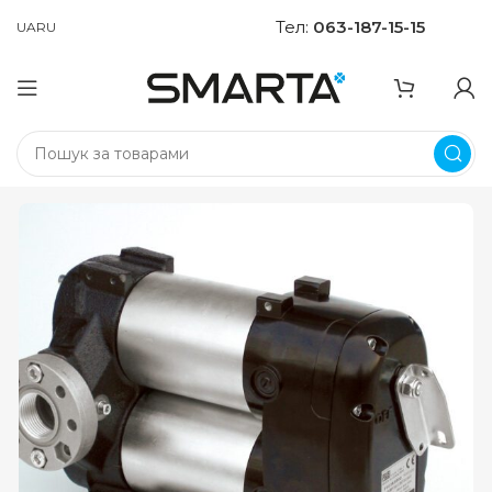
Тел:
063-187-15-15
UA
RU