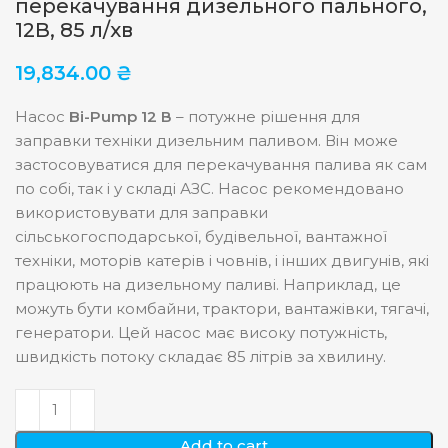
перекачування дизельного пального,
12В, 85 л/хв
19,834.00
₴
Насос
Bi-Pump 12 В
– потужне рішення для
заправки техніки дизельним паливом. Він може
застосовуватися для перекачування палива як сам
по собі, так і у складі АЗС. Насос рекомендовано
використовувати для заправки
сільськогосподарської, будівельної, вантажної
техніки, моторів катерів і човнів, і інших двигунів, які
працюють на дизельному паливі. Наприклад, це
можуть бути комбайни, трактори, вантажівки, тягачі,
генератори. Цей насос має високу потужність,
швидкість потоку складає 85 літрів за хвилину.
Add to cart