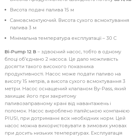
Висота подачі палива 15 м
Самовсмоктуючий. Висота сухого всмоктування
палива 3 м
Мінімальна температура експлуатації – 30 С
Bi-Pump 12 В
– здвоєний насос, тобто в одному
блоці об’єднано 2 насоса. Це дало можливість
досягти такого високого показника
продуктивності. Насос може подати паливо на
висоту 15 метрів, а висота сухого всмоктування 3
метри. Насос оснащений клапаном By-Pass, який
захищає його при закритому
паливозаправному крані від навантажень і
поломок. Насос вироблено італійською компанією
PIUSI, при дотриманні всіх необхідних норм. Цей
насос можна використовувати в зимових умовах
при досить низьких температурах. Експлуатація