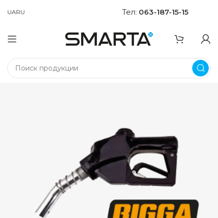
Тел:
063-187-15-15
UA
RU