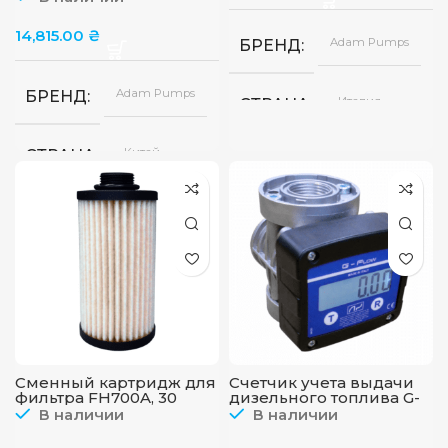
14,815.00
₴
Adam Pumps
БРЕНД
Adam Pumps
БРЕНД
Италия
СТРАНА
Китай
СТРАНА
12В
ПИТАНИЕ
220В
ПИТАНИЕ
ПРОИЗВОДИТЕЛЬНОС
80
ПРОИЗВОДИТЕЛЬНОСТЬ
л/
мин
Сменный картридж для
Счетчик учета выдачи
фильтра FH700A, 30
дизельного топлива G-
микрон, Adam Pumps
FLOW, 10-100 л/мин
В наличии
В наличии