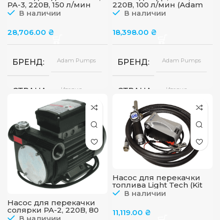
PA-3, 220В, 150 л/мин
220В, 100 л/мин (Adam
(Adam Pumps)
Pumps)
до
ПОГРЕШНОСТЬ СЧЕТЧИКА
В наличии
В наличии
1%
28,706.00
₴
18,398.00
₴
Металлическая
ВЫПОЛНЕНИЕ АЗС
пластина
Adam Pumps
Adam Pumps
БРЕНД
БРЕНД
Италия
Италия
СТРАНА
СТРАНА
220В
220В
ПИТАНИЕ
ПИТАНИЕ
150
ПРОИЗВОДИТЕЛЬНОСТЬ
ПРОИЗВОДИТЕЛЬНОС
л/
мин
Насос для перекачки
топлива Light Tech (Kit
Batteria), 12В, 40 л/мин
В наличии
Насос для перекачки
солярки PA-2, 220В, 80
11,119.00
₴
л/мин (Adam Pumps)
В наличии