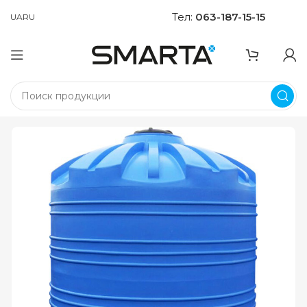
Тел:
063-187-15-15
UA
RU