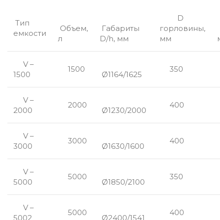
D
Тип
Объем,
Габариты
горловины,
емкости
л
D/h, мм
мм
V –
1500
350
1500
Ø1164/1625
V –
2000
400
2000
Ø1230/2000
V –
3000
400
3000
Ø1630/1600
V –
5000
350
5000
Ø1850/2100
V –
5000
400
5002
Ø2400/1541