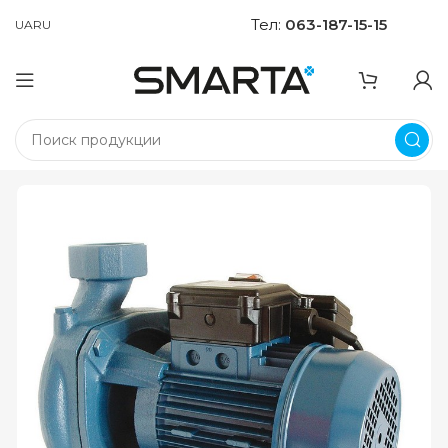
Тел:
063-187-15-15
UA
RU