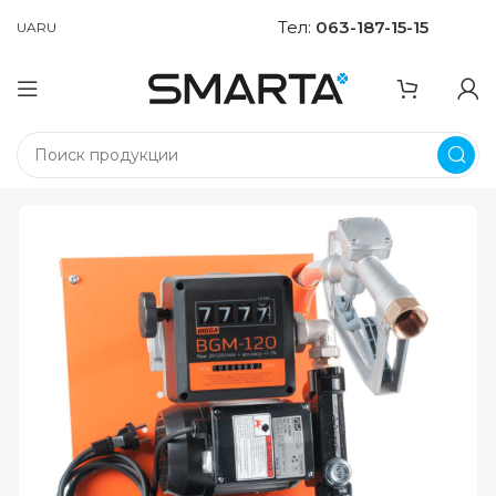
Тел:
063-187-15-15
UA
RU