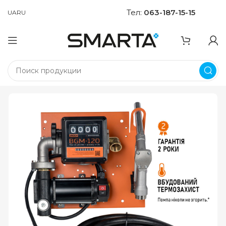
Тел:
063-187-15-15
UA
RU