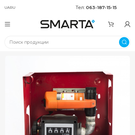
Тел:
063-187-15-15
UA
RU