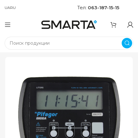
Тел:
063-187-15-15
UA
RU