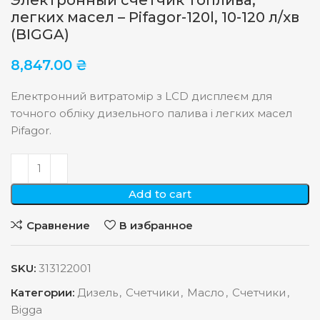
Электронный счетчик топлива,
легких масел – Pifagor-120l, 10-120 л/хв
(BIGGA)
8,847.00
₴
Електронний витратомір з LCD дисплеєм для
точного обліку дизельного палива і легких масел
Pifagor.
Add to cart
Сравнение
В избранное
SKU:
313122001
Категории:
Дизель
,
Счетчики
,
Масло
,
Счетчики
,
Bigga