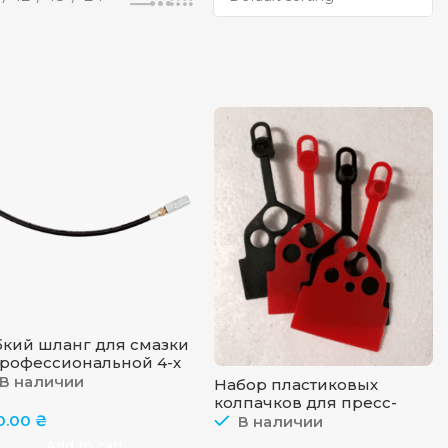
бкий шланг для смазки
профессиональной 4-х
пестковой муфтой
В наличии
Набор пластиковых
tandard», GROZ
колпачков для пресс-
масленок GROZ
0.00
₴
В наличии
CAP/GFT/RD/ST-50
Add to cart