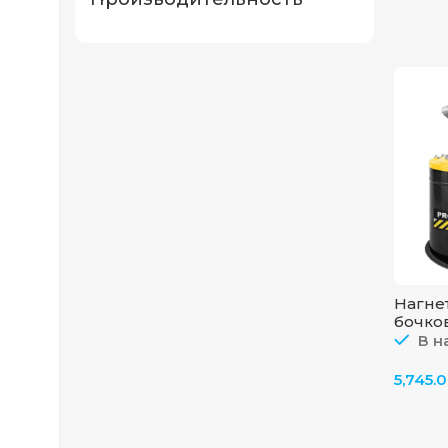
Нагне
бочко
44285
В н
5,745.