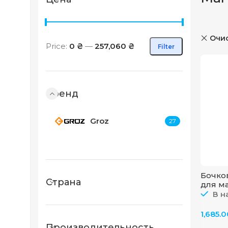
Очис
Price:
0 ₴
—
257,060 ₴
Filter
Min price
Max price
Бренд
Groz
27
Бочко
Страна
для м
44100 
В н
1,685.
Производительность