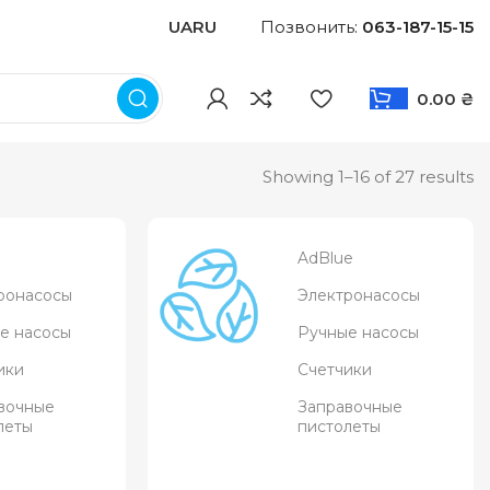
UA
RU
Позвонить:
063-187-15-15
0.00
₴
Showing 1–16 of 27 results
о
AdBlue
ронасосы
Электронасосы
е насосы
Ручные насосы
ики
Счетчики
вочные
Заправочные
леты
пистолеты