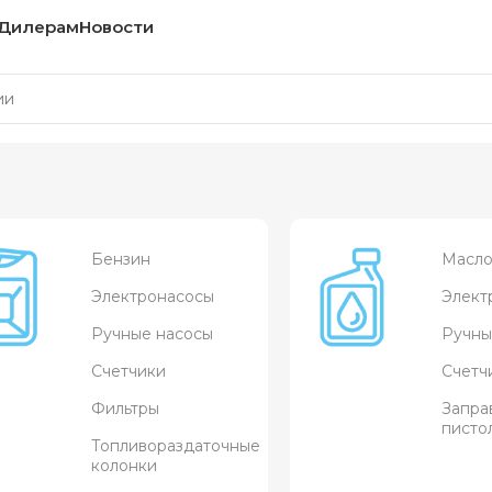
Дилерам
Новости
Бензин
Масл
Электронасосы
Элект
Ручные насосы
Ручны
Счетчики
Счетч
Фильтры
Запра
писто
Топливораздаточные
колонки