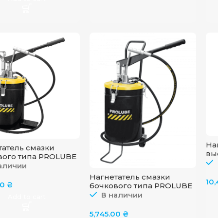
На
татель смазки
вы
вого типа PROLUBE
но
аличии
FO
Нагнетатель смазки
10
00
₴
бочкового типа PROLUBE
44295
В наличии
Add to cart
5,745.00
₴