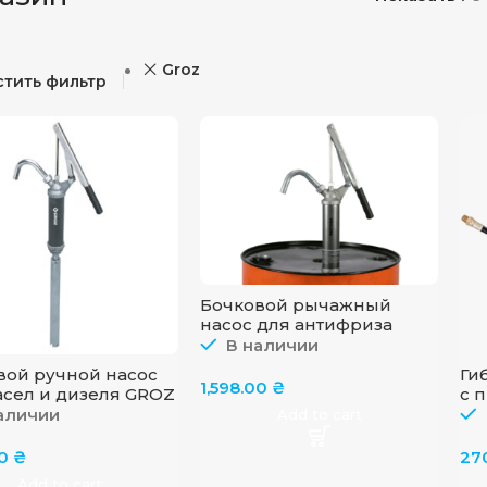
Groz
тить фильтр
Бочковой рычажный
насос для антифриза
PROLUBE PL-44120
В наличии
вой ручной насос
Ги
1,598.00
₴
асел и дизеля GROZ
с 
LBP/04
ле
аличии
Add to cart
«S
00
₴
27
Add to cart