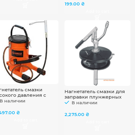
(Красные)
199.00
₴
Add to cart
гнетатель смазки
Нагнетатель смазки для
сокого давления с
заправки плунжерных
жной накачкой GROZ
В наличии
шприцев
В наличии
P/10A
(солидолонагнетатель)
,497.00
₴
GROZ GFP/03-PRO/UNI
2,275.00
₴
Add to cart
Add to cart