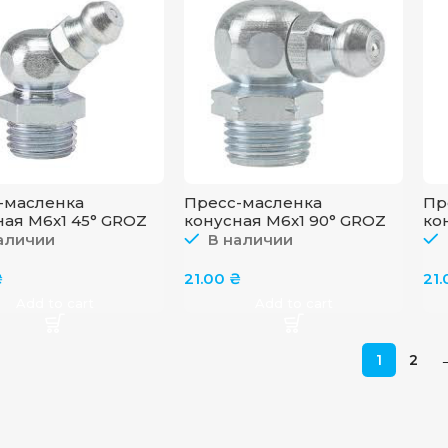
-масленка
Пресс-масленка
Пр
ная M6x1 45° GROZ
конусная M6x1 90° GROZ
ко
1/45
GFT/6/1/90
GFT
аличии
В наличии
₴
21.00
₴
21
Add to cart
Add to cart
1
2