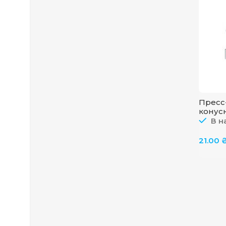
Пресс
конус
GFT/6/
В н
21.00