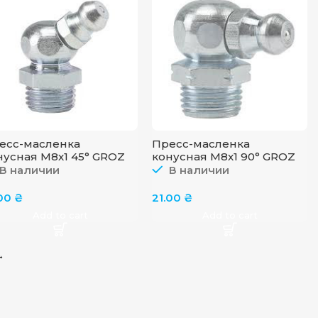
есс-масленка
Пресс-масленка
нусная M8x1 45° GROZ
конусная M8x1 90° GROZ
/8/1/45
GFT/8/1/90
В наличии
В наличии
.00
₴
21.00
₴
Add to cart
Add to cart
→