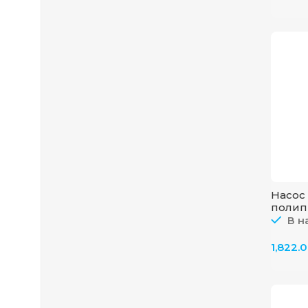
Насос
полип
В н
1,822.