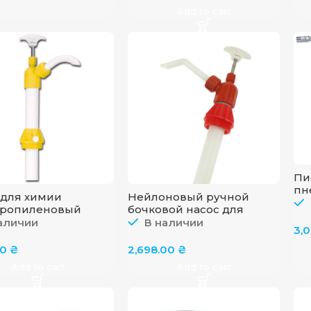
Add to cart
Пи
пн
 для химии
Нейлоновый ручной
ав
ропиленовый
бочковой насос для
см
химикалий GROZ 44193
аличии
В наличии
AG
3,
CMP/12
00
₴
2,698.00
₴
Add to cart
Add to cart