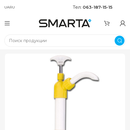
Тел:
063-187-15-15
UA
RU