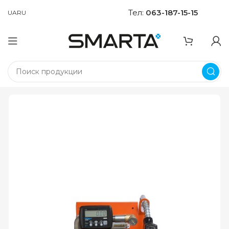
Тел:
063-187-15-15
UA
RU