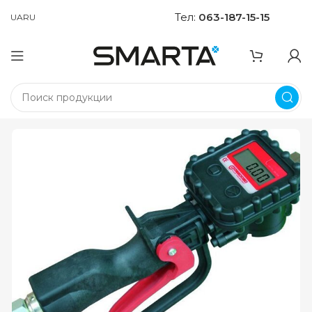
Тел:
063-187-15-15
UA
RU