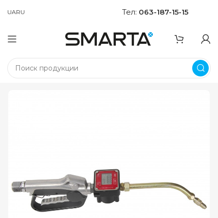
Тел:
063-187-15-15
UA
RU